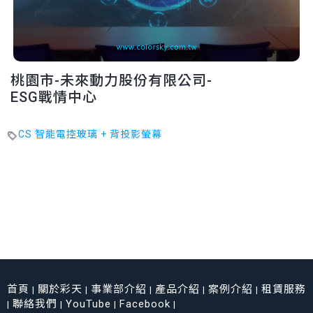
桃園市-未來動力股份有限公司-
ESG戰情中心
CS 智能電控玻璃 + 背投影螢幕
首頁
關於彩天
事業部介紹
產品介紹
案例介紹
租賃服務
|
|
|
|
|
聯絡我們
YouTube
Facebook
|
|
|
|