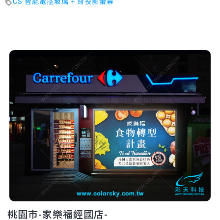
CS 智能電控玻璃 + 背投影螢幕
桃園市-家樂福經國店-