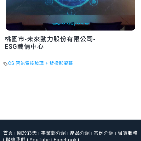
桃園市-未來動力股份有限公司-
ESG戰情中心
CS 智能電控玻璃 + 背投影螢幕
首頁
關於彩天
事業部介紹
產品介紹
案例介紹
租賃服務
|
|
|
|
|
聯絡我們
YouTube
Facebook
|
|
|
|