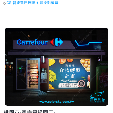
CS 智能電控玻璃 + 背投影螢幕
桃園市-家樂福經國店-