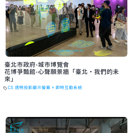
臺北市政府-城市博覽會
花博爭豔館-心聲願景牆「臺北・我們的未
來」
CS 透明投影顯示螢幕 + 即時互動系統