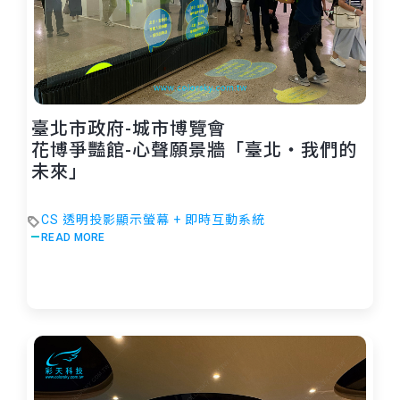
臺北市政府-城市博覽會
花博爭豔館-心聲願景牆「臺北・我們的
未來」
CS 透明投影顯示螢幕 + 即時互動系統
READ MORE