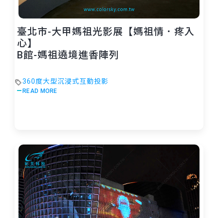
臺北市-大甲媽祖光影展【媽祖情．疼入
心】
B館-媽祖遶境進香陣列
360度大型沉浸式互動投影
READ MORE