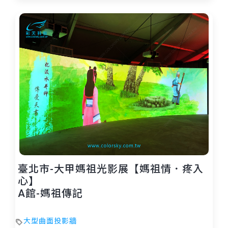
臺北市-大甲媽祖光影展【媽祖情．疼入
心】
A館-媽祖傳記
大型曲面投影牆